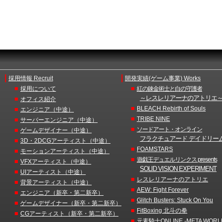
|
|
採用情報 Recruit
開発実績(ゲーム事業) Works
■
■
採用について
紅の錬金術士と白の守護者
～レスレリアーナのアトリエ
■
オフィス紹介
■
BLEACH Rebirth of Souls
■
エンジニア（中途）
■
TRIBE NINE
■
サーバーエンジニア（中途）
■
ソードアート・オンライン
■
ゲームデザイナー（中途）
フラクチュアード デイドリー
■
3D・2DCGアーティスト（中途）
■
FOAMSTARS
■
モーションアーティスト（中途）
■
遊戯王デュエルリンクス presents
■
VFXアーティスト（中途）
SOLID VISION EXPERIMENT
■
UIアーティスト（中途）
■
レスレリアーナのアトリエ
■
背景アーティスト（中途）
■
AEW: Fight Forever
■
エンジニア（新卒・第二新卒）
■
Glitch Busters: Stuck On You
■
ゲームデザイナー（新卒・第二新卒）
■
FitBoxing 北斗の拳
■
CGアーティスト（新卒・第二新卒）
■
元素騎士ONLINE -META WORL