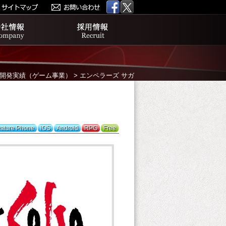
開発実績（ゲーム事業）
>
エンペラーズ サガ
ature Phone
iOS
Android
RPG
Free