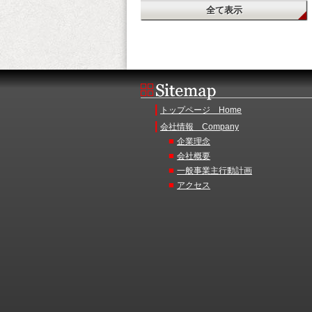
|
トップページ Home
|
会社情報 Company
■
企業理念
■
会社概要
■
一般事業主行動計画
■
アクセス