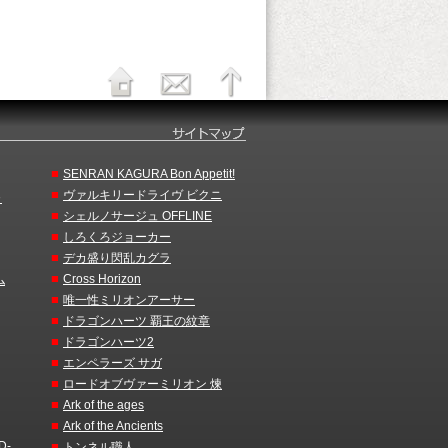
■
SENRAN KAGURA Bon Appetit!
■
ヴァルキリードライヴ ビクニ
～
■
シェルノサージュ OFFLINE
■
しろくろジョーカー
■
デカ盛り閃乱カグラ
■
ム
Cross Horizon
■
唯一性ミリオンアーサー
■
ドラゴンハーツ 覇王の紋章
■
ドラゴンハーツ2
■
エンペラーズ サガ
■
ロードオブヴァーミリオン 煉
■
Ark of the ages
■
Ark of the Ancients
D-
■
トンネル職人