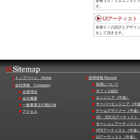
各種３Ｄ・２Ｄエフェク
す。
UIアーティスト
各種ＵＩの設計とデザイ
をして頂きます。
|
|
トップページ Home
採用情報 Recruit
■
|
採用について
会社情報 Company
■
オフィス紹介
■
企業理念
■
エンジニア（中途）
■
会社概要
■
サーバーエンジニア（中
■
一般事業主行動計画
■
ゲームデザイナー（中途
■
アクセス
■
3D・2DCGアーティスト
■
モーションアーティスト
■
VFXアーティスト（中途
■
UIアーティスト（中途）